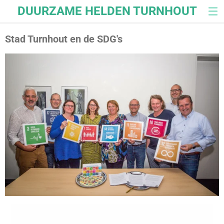
DUURZAME HELDEN TURNHOUT
Ga
direct
naar
Stad Turnhout en de SDG's
de
hoofdinhoud