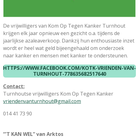
De vrijwilligers van Kom Op Tegen Kanker Turnhout
krijgen elk jaar opnieuw een gezicht o.a. tijdens de
jaarlijkse azaleaverkoop. Dankzij hun enthousiaste inzet
wordt er heel wat geld bijeengehaald om onderzoek
naar kanker en mensen met kanker te ondersteunen.
HTTPS://WWW.FACEBOOK.COM/KOTK-VRIENDEN-VAN-
TURNHOUT-778635682517640
Contact:
Turnhoutse vrijwilligers Kom Op Tegen Kanker
vriendenvanturnhout@gmail.com
014 41 73 90
“'T KAN WEL” van Arktos