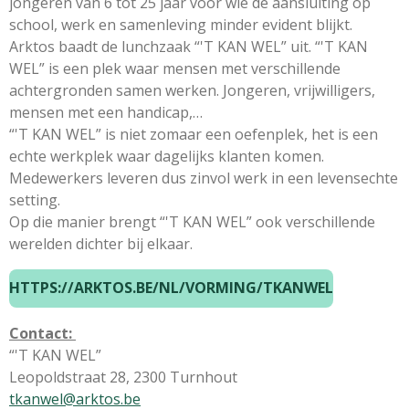
jongeren van 6 tot 25 jaar voor wie de aansluiting op
school, werk en samenleving minder evident blijkt.
Arktos baadt de lunchzaak “'T KAN WEL” uit. “'T KAN
WEL” is een plek waar mensen met verschillende
achtergronden samen werken. Jongeren, vrijwilligers,
mensen met een handicap,…
“'T KAN WEL” is niet zomaar een oefenplek, het is een
echte werkplek waar dagelijks klanten komen.
Medewerkers leveren dus zinvol werk in een levensechte
setting.
Op die manier brengt “'T KAN WEL” ook verschillende
werelden dichter bij elkaar.
HTTPS://ARKTOS.BE/NL/VORMING/TKANWEL
Contact:
“'T KAN WEL”
Leopoldstraat 28,
2300 Turnhout
tkanwel@arktos.be