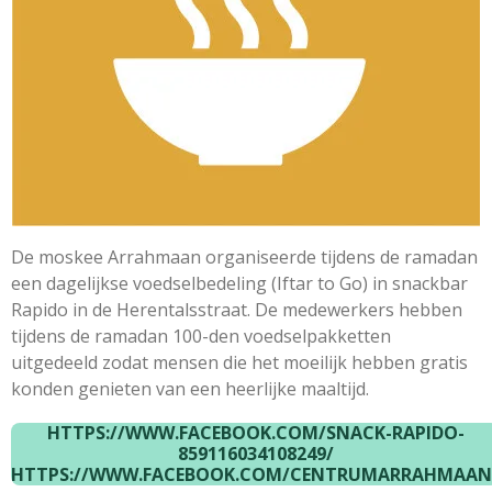
De moskee Arrahmaan organiseerde tijdens de ramadan
een dagelijkse voedselbedeling (Iftar to Go) in snackbar
Rapido in de Herentalsstraat. De medewerkers hebben
tijdens de ramadan 100-den voedselpakketten
uitgedeeld zodat mensen die het moeilijk hebben gratis
konden genieten van een heerlijke maaltijd.
HTTPS://WWW.FACEBOOK.COM/SNACK-RAPIDO-
859116034108249/
HTTPS://WWW.FACEBOOK.COM/CENTRUMARRAHMAAN